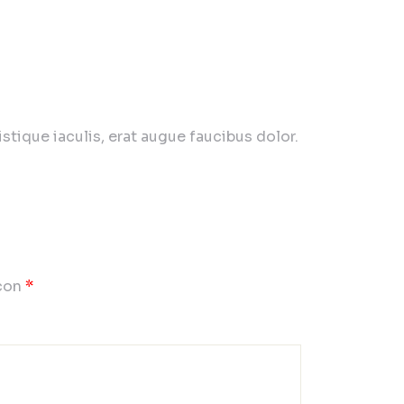
tique iaculis, erat augue faucibus dolor.
 con
*