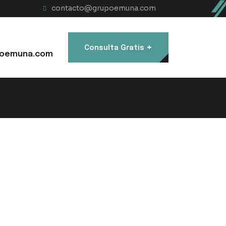
contacto@grupoemuna.com
+
Consulta Gratis
oemuna.com