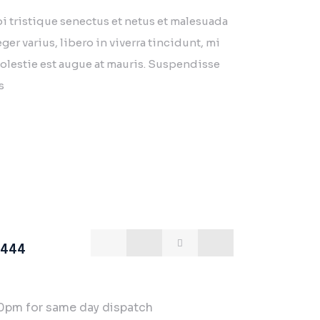
d
5.00
out
i tristique senectus et netus et malesuada
based on
mer rating
ger varius, libero in viverra tincidunt, mi
olestie est augue at mauris. Suspendisse
s
4444
30pm for same day dispatch