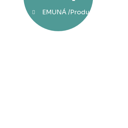
EMUNÁ
Products
Sofa
R