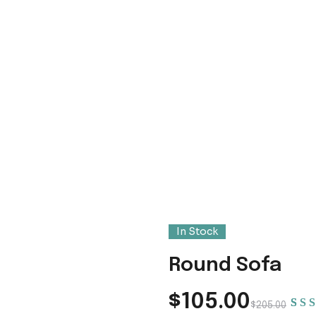
ound Sofa
In Stock
Round Sofa
$
105.00
$
205.00