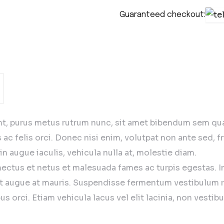
Guaranteed checkout:
t, purus metus rutrum nunc, sit amet bibendum sem quam 
c felis orci. Donec nisi enim, volutpat non ante sed, fr
n augue iaculis, vehicula nulla at, molestie diam.
ctus et netus et malesuada fames ac turpis egestas. Inte
t augue at mauris. Suspendisse fermentum vestibulum ri
ibus orci. Etiam vehicula lacus vel elit lacinia, non ve