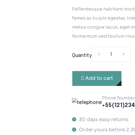
Rate
1
Pellentesque habitant morb
of 5 
custo
fames ac turpis egestas. Inte
metus congue lacus, eget m
fermentum vestibulum risu
Quantity
Add to cart
Phone Number
+55(121)23
30 days easy returns
Order yours before 2.