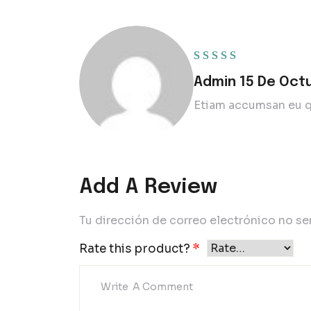
Rated
5
out of 5
Admin
15 De Oct
Etiam accumsan eu qu
Add A Review
Tu dirección de correo electrónico no se
Rate this product?
*