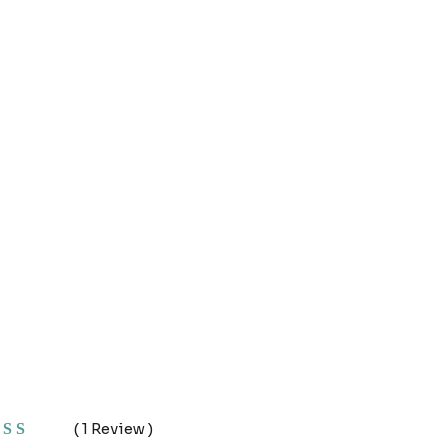
(
1
Review )