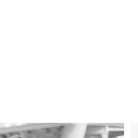
Designing
g