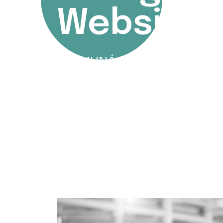
Website 
EMUNÁ
Website Designin