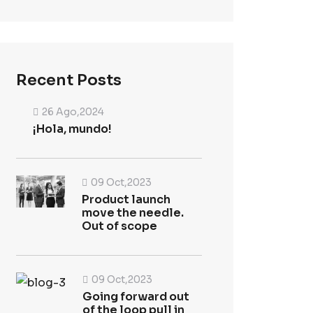
Recent Posts
26 Ago,2024
¡Hola, mundo!
09 Oct,2023
Product launch
move the needle.
Out of scope
09 Oct,2023
Going forward out
of the loop pull in