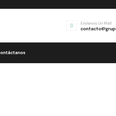
Envíanos Un Mail
contacto@grup
ontáctanos
: