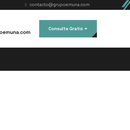
contacto@grupoemuna.com
+
Consulta Gratis
oemuna.com