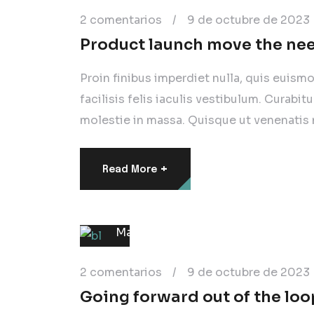
2 comentarios
/
9 de octubre de 2023
Product launch move the nee
Proin finibus imperdiet nulla, quis euism
facilisis felis iaculis vestibulum. Curabit
molestie in massa. Quisque ut venenatis 
+
Read More
Digital
Marketing
2 comentarios
/
9 de octubre de 2023
Going forward out of the loop